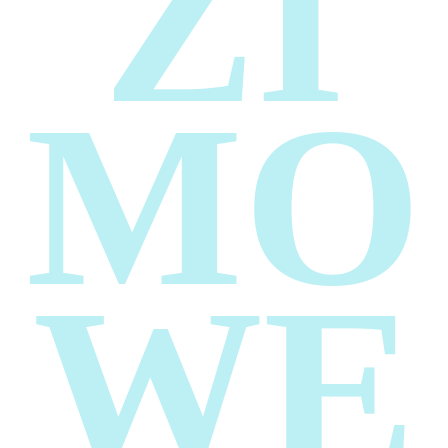
ZI
MO
WE