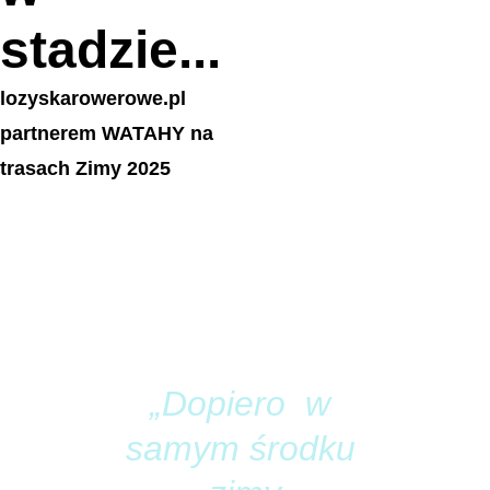
stadzie...
lozyskarowerowe.pl
partnerem WATAHY na 
trasach Zimy 2025
„Dopiero  w 
samym środku 