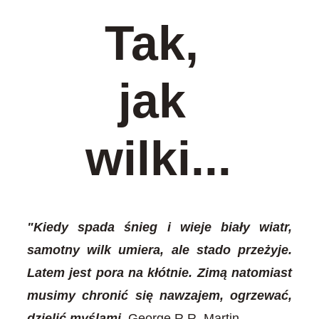
Tak, 
jak 
wilki...
"Kiedy spada śnieg i wieje biały wiatr,
samotny wilk umiera, ale stado przeżyje.
Latem jest pora na kłótnie. Zimą natomiast
musimy chronić się nawzajem, ogrzewać,
dzielić myślami.
George R.R. Martin