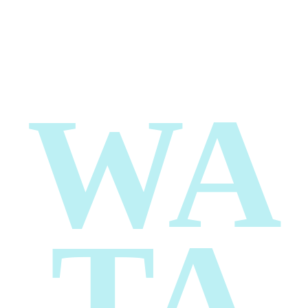
WA
TA