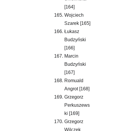
[164]
Wojciech 
Szarek [165]
Łukasz 
Budzyński 
[166]
Marcin 
Budzyński 
[167]
Romuald 
Angrot [168]
Grzegorz 
Perkuszews
ki [169]
Grzegorz 
Wilczek 