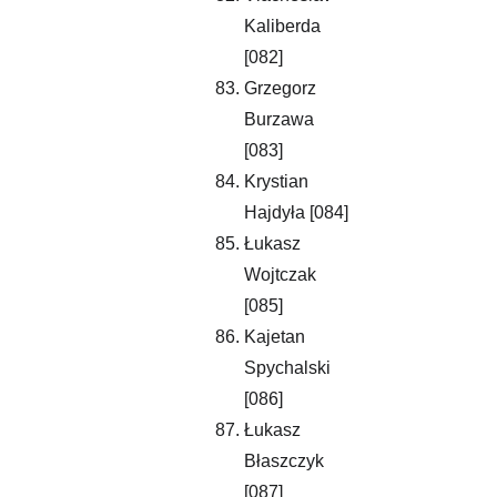
Kaliberda 
[082]
Grzegorz 
Burzawa 
[083]
Krystian 
Hajdyła [084]
Łukasz 
Wojtczak 
[085]
Kajetan 
Spychalski 
[086]
Łukasz 
Błaszczyk 
[087]