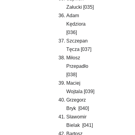
Załucki [035]
Adam 
Kędziora 
[036]
Szczepan 
Tęcza [037]
Miłosz 
Przepadło 
[038]
Maciej 
Wojtala [039]
Grzegorz 
Bryk  [040]
Sławomir 
Bielak  [041]
Bartosz 