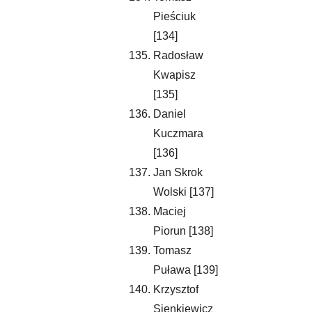
Pieściuk 
[134]
Radosław 
Kwapisz 
[135]
Daniel 
Kuczmara 
[136]
Jan Skrok 
Wolski [137]
Maciej 
Piorun [138]
Tomasz 
Puława [139]
Krzysztof 
Sienkiewicz 