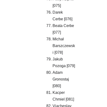
[075]
Darek 
Cerbe [076]
Beata Cerbe 
[077]
Michał 
Barszczewsk
i [078]
Jakub 
Pozoga [079]
Adam 
Gronostaj 
[080]
Kacper 
Chmiel [081]
Viacheslav 