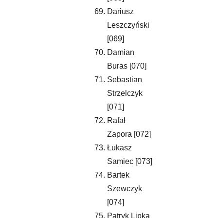
Dariusz 
Leszczyński 
[069]
Damian 
Buras [070]
Sebastian 
Strzelczyk 
[071]
Rafał 
Zapora [072]
Łukasz 
Samiec [073]
Bartek 
Szewczyk 
[074]
Patryk Lipka 