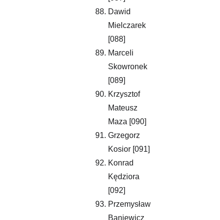
Dawid 
Mielczarek 
[088]
Marceli 
Skowronek 
[089]
Krzysztof 
Mateusz 
Maza [090]
Grzegorz 
Kosior [091]
Konrad 
Kędziora 
[092]
Przemysław 
Baniewicz 