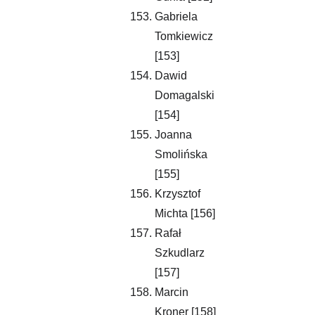
Gabriela 
Tomkiewicz 
[153]
Dawid 
Domagalski 
[154]
Joanna 
Smolińska 
[155]
Krzysztof 
Michta [156]
Rafał 
Szkudlarz 
[157]
Marcin 
Kroner [158]