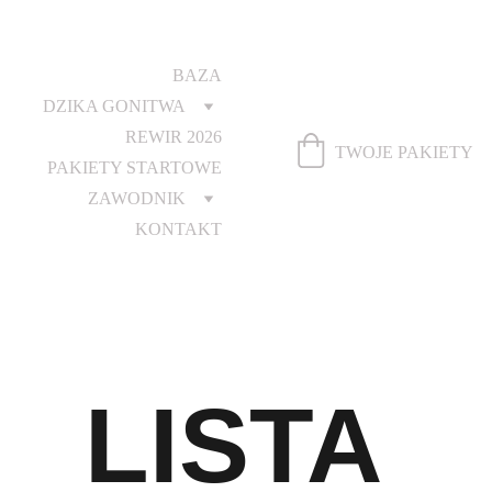
BAZA
DZIKA GONITWA
REWIR 2026
TWOJE PAKIETY
PAKIETY STARTOWE
ZAWODNIK
KONTAKT
LISTA 