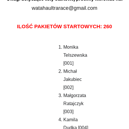
watahaultrarace@gmail.com
ILOŚĆ PAKIETÓW STARTOWYCH: 260
Monika 
Telszewska 
[001]
Michał 
Jakubiec 
[002]
Małgorzata 
Ratajczyk 
[003]
Kamila 
Dudka [004]