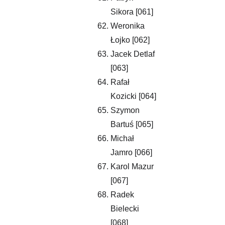
Sikora [061]
Weronika 
Łojko [062] 
Jacek Detlaf 
[063]
Rafał 
Kozicki [064]
Szymon 
Bartuś [065]
Michał 
Jamro [066]
Karol Mazur 
[067]
Radek 
Bielecki 
[068]