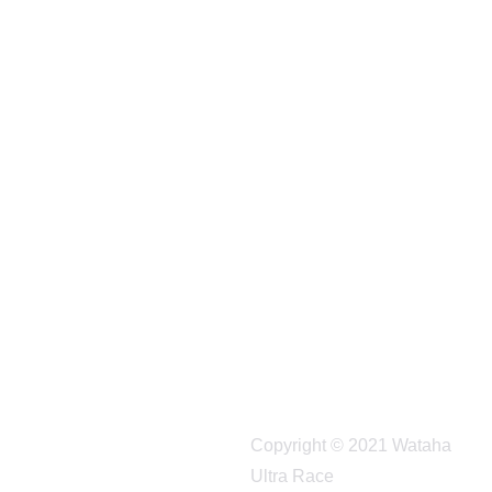
WA
TAH
A
ULT
RA
RA
CE
Copyright © 2021 Wataha 
Ultra Race