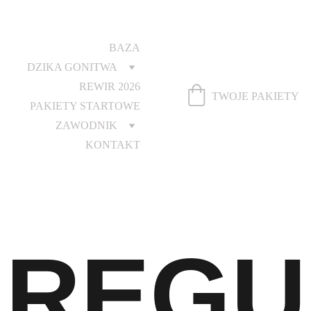
BAZA
DZIKA GONITWA
REWIR 2026
TWOJE PAKIETY
PAKIETY STARTOWE
ZAWODNIK
KONTAKT
REGU