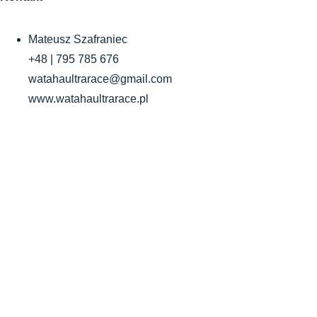
Mateusz Szafraniec
+48 | 795 785 676
watahaultrarace@gmail.com
www.watahaultrarace.pl
WA
TAH
A
ULT